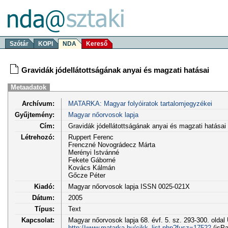
Szótár
KOPI
NDA
Kereső
Gravidák jódellátottságának anyai és magzati hatásai
Metaadatok
Archívum:
MATARKA: Magyar folyóiratok tartalomjegyzékei
Gyűjtemény:
Magyar nőorvosok lapja
Cím:
Gravidák jódellátottságának anyai és magzati hatásai
Létrehozó:
Ruppert Ferenc
Frenczné Novográdecz Márta
Merényi Istvánné
Fekete Gáborné
Kovács Kálmán
Gőcze Péter
Kiadó:
Magyar nőorvosok lapja ISSN 0025-021X
Dátum:
2005
Típus:
Text
Kapcsolat:
Magyar nőorvosok lapja 68. évf. 5. sz. 293-300. oldal
http://www.matarka.hu/cikk_list.php?fusz=17522
(isPa