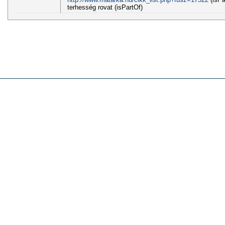
terhesség rovat (isPartOf)