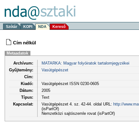
Szótár
KOPI
NDA
Kereső
Cím nélkül
Metaadatok
Archívum:
MATARKA: Magyar folyóiratok tartalomjegyzékei
Gyűjtemény:
Vasútgépészet
Cím:
Kiadó:
Vasútgépészet ISSN 0230-0605
Dátum:
2005
Típus:
Text
Kapcsolat:
Vasútgépészet 4. sz. 42-44. oldal URL:
http://www.ma
(isPartOf)
Nemzetközi sajtószemle rovat (isPartOf)