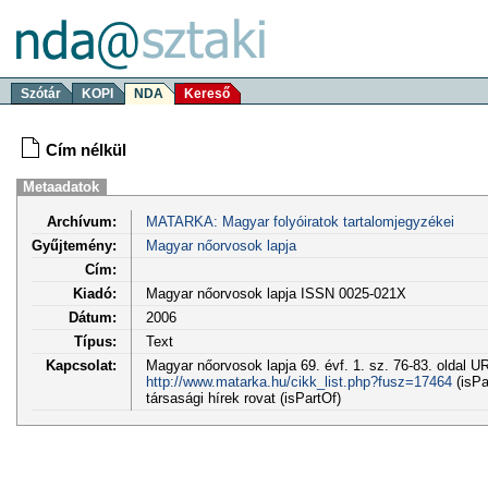
Szótár
KOPI
NDA
Kereső
Cím nélkül
Metaadatok
Archívum:
MATARKA: Magyar folyóiratok tartalomjegyzékei
Gyűjtemény:
Magyar nőorvosok lapja
Cím:
Kiadó:
Magyar nőorvosok lapja ISSN 0025-021X
Dátum:
2006
Típus:
Text
Kapcsolat:
Magyar nőorvosok lapja 69. évf. 1. sz. 76-83. oldal U
http://www.matarka.hu/cikk_list.php?fusz=17464
(isPa
társasági hírek rovat (isPartOf)