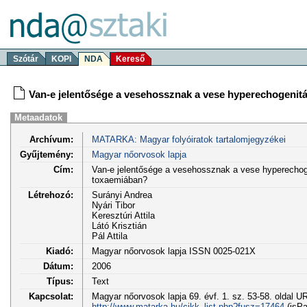
Szótár
KOPI
NDA
Kereső
Van-e jelentősége a vesehossznak a vese hyperechogenitá
Metaadatok
Archívum:
MATARKA: Magyar folyóiratok tartalomjegyzékei
Gyűjtemény:
Magyar nőorvosok lapja
Cím:
Van-e jelentősége a vesehossznak a vese hyperechoge
toxaemiában?
Létrehozó:
Surányi Andrea
Nyári Tibor
Keresztúri Attila
Látó Krisztián
Pál Attila
Kiadó:
Magyar nőorvosok lapja ISSN 0025-021X
Dátum:
2006
Típus:
Text
Kapcsolat:
Magyar nőorvosok lapja 69. évf. 1. sz. 53-58. oldal U
http://www.matarka.hu/cikk_list.php?fusz=17464
(isPa