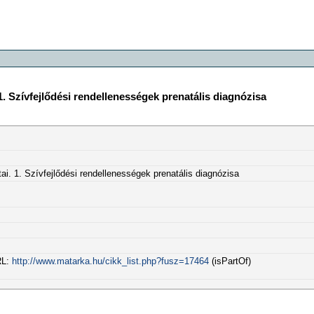
1. Szívfejlődési rendellenességek prenatális diagnózisa
ai. 1. Szívfejlődési rendellenességek prenatális diagnózisa
RL:
http://www.matarka.hu/cikk_list.php?fusz=17464
(isPartOf)