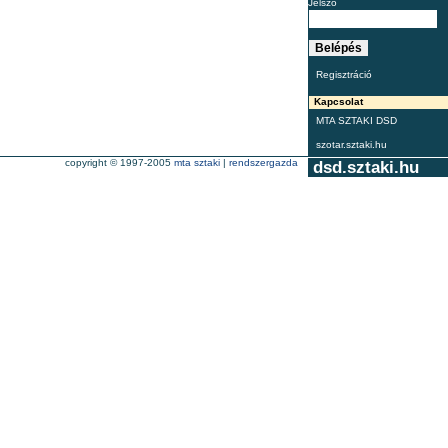
Jelszó
Regisztráció
Kapcsolat
MTA SZTAKI DSD
szotar.sztaki.hu
copyright © 1997-2005
mta sztaki
|
rendszergazda
dsd.sztaki.hu