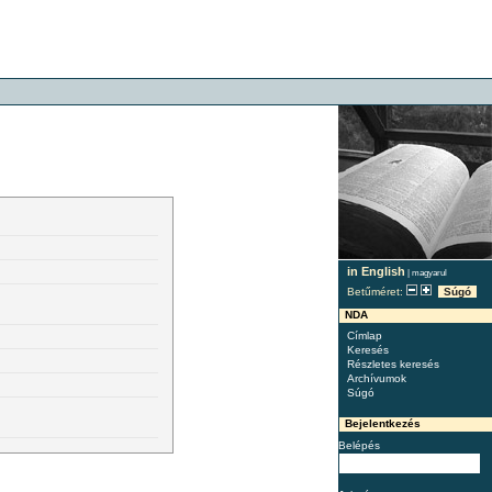
in English
|
magyarul
Betűméret:
Súgó
NDA
Címlap
Keresés
Részletes keresés
Archívumok
Súgó
Bejelentkezés
Belépés