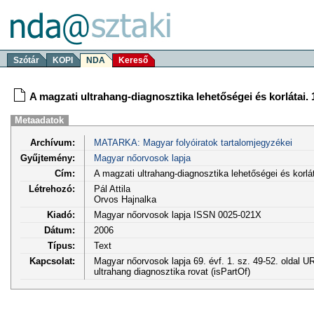
Szótár
KOPI
NDA
Kereső
A magzati ultrahang-diagnosztika lehetőségei és korlátai. 
Metaadatok
Archívum:
MATARKA: Magyar folyóiratok tartalomjegyzékei
Gyűjtemény:
Magyar nőorvosok lapja
Cím:
A magzati ultrahang-diagnosztika lehetőségei és korlát
Létrehozó:
Pál Attila
Orvos Hajnalka
Kiadó:
Magyar nőorvosok lapja ISSN 0025-021X
Dátum:
2006
Típus:
Text
Kapcsolat:
Magyar nőorvosok lapja 69. évf. 1. sz. 49-52. oldal U
ultrahang diagnosztika rovat (isPartOf)