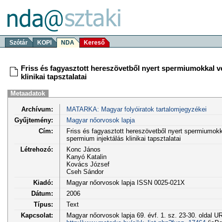
Szótár
KOPI
NDA
Kereső
Friss és fagyasztott hereszövetből nyert spermiumokkal v
klinikai tapsztalatai
Metaadatok
Archívum:
MATARKA: Magyar folyóiratok tartalomjegyzékei
Gyűjtemény:
Magyar nőorvosok lapja
Cím:
Friss és fagyasztott hereszövetből nyert spermiumokk
spermium injektálás klinikai tapsztalatai
Létrehozó:
Konc János
Kanyó Katalin
Kovács József
Cseh Sándor
Kiadó:
Magyar nőorvosok lapja ISSN 0025-021X
Dátum:
2006
Típus:
Text
Kapcsolat:
Magyar nőorvosok lapja 69. évf. 1. sz. 23-30. oldal U