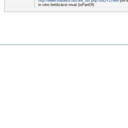
http://www.matarka.hu/cikk_list.php?fusz=17464
(isPa
in vitro fertilizáció rovat (isPartOf)