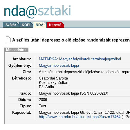
Szótár
KOPI
NDA
Kereső
A szülés utáni depresszió előjelzése randomizált reprezen
Metaadatok
Archívum:
MATARKA: Magyar folyóiratok tartalomjegyzékei
Gyűjtemény:
Magyar nőorvosok lapja
Cím:
A szülés utáni depresszió előjelzése randomizált repr
Létrehozó:
Csatordai Sarolta
Kozinszky Zoltán
Pál Attila
Kiadó:
Magyar nőorvosok lapja ISSN 0025-021X
Dátum:
2006
Típus:
Text
Kapcsolat:
Magyar nőorvosok lapja 69. évf. 1. sz. 17-22. oldal U
http://www.matarka.hu/cikk_list.php?fusz=17464
(isPa