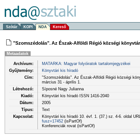
Szótár
KOPI
NDA
Kereső
"Szomszédolás". Az Észak-Alföldi Régió községi könyvtáros
Metaadatok
Archívum:
MATARKA: Magyar folyóiratok tartalomjegyzékei
Gyűjtemény:
Könyvtári kis híradó
Cím:
"Szomszédolás". Az Észak-Alföldi Régió községi köny
március 31 - április 1.
Létrehozó:
Síposné Nagy Julianna
Kiadó:
Könyvtári kis híradó ISSN 1416-2040
Dátum:
2005
Típus:
Text
Kapcsolat:
Könyvtári kis híradó 10. évf. 1. (37.) sz. 4-6. oldal UR
fusz=17452
(isPartOf)
Konferenciák rovat (isPartOf)