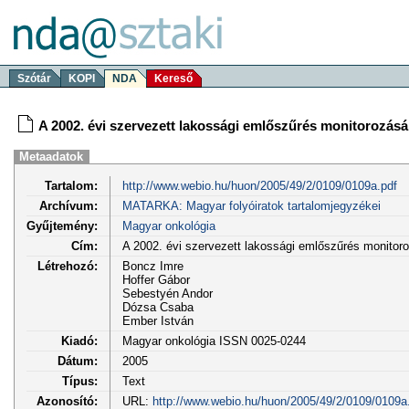
Szótár
KOPI
NDA
Kereső
A 2002. évi szervezett lakossági emlőszűrés monitorozás
Metaadatok
Tartalom:
http://www.webio.hu/huon/2005/49/2/0109/0109a.pdf
Archívum:
MATARKA: Magyar folyóiratok tartalomjegyzékei
Gyűjtemény:
Magyar onkológia
Cím:
A 2002. évi szervezett lakossági emlőszűrés monito
Létrehozó:
Boncz Imre
Hoffer Gábor
Sebestyén Andor
Dózsa Csaba
Ember István
Kiadó:
Magyar onkológia ISSN 0025-0244
Dátum:
2005
Típus:
Text
Azonosító:
URL:
http://www.webio.hu/huon/2005/49/2/0109/0109a