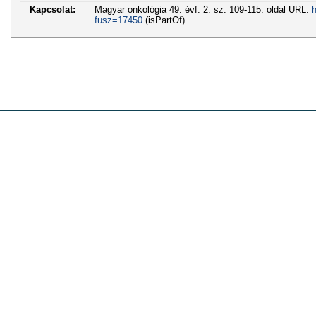
Kapcsolat:
Magyar onkológia 49. évf. 2. sz. 109-115. oldal URL:
h
fusz=17450
(isPartOf)