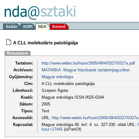
Szótár
KOPI
NDA
Kereső
A CLL molekuláris patológiája
Metaadatok
Tartalom:
http://www.webio.hu/huon/2005/49/4/0327/0327a.pdf
Archívum:
MATARKA: Magyar folyóiratok tartalomjegyzékei
Gyűjtemény:
Magyar onkológia
Cím:
A CLL molekuláris patológiája
Létrehozó:
Szepesi Ágota
Kiadó:
Magyar onkológia ISSN 0025-0244
Dátum:
2005
Típus:
Text
Azonosító:
URL:
http://www.webio.hu/huon/2005/49/4/0327/0327a
Kapcsolat:
Magyar onkológia 49. évf. 4. sz. 327-330. oldal URL:
fusz=17445
(isPartOf)