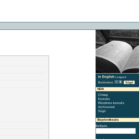
in English
|
magyarul
Betűméret:
Súgó
NDA
Címlap
Keresés
Részletes keresés
Archívumok
Súgó
Bejelentkezés
Belépés