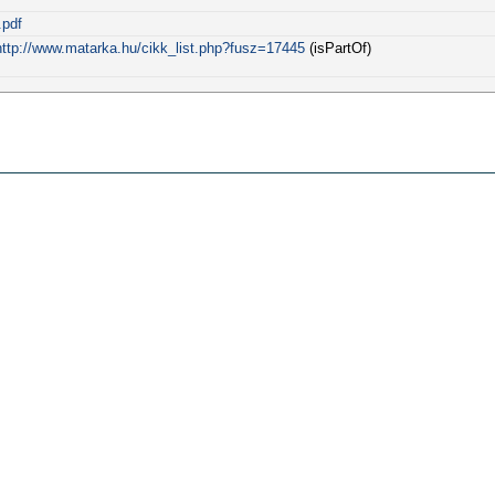
.pdf
http://www.matarka.hu/cikk_list.php?fusz=17445
(isPartOf)