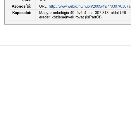
Azonosító:
URL:
http://www.webio.hu/huon/2005/49/4/0307/0307a
Kapcsolat:
Magyar onkológia 49. évf. 4. sz. 307-313. oldal URL:
eredeti közlemények rovat (isPartOf)