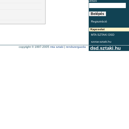
Jelszó
Regisztráció
Kapcsolat
MTA SZTAKI DSD
szotar.sztaki.hu
copyright © 1997-2005
mta sztaki
|
rendszergazda
dsd.sztaki.hu