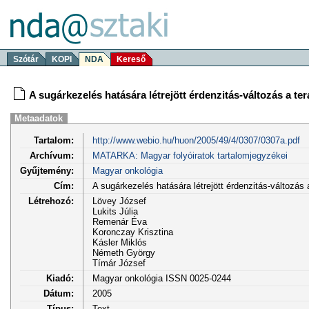
Szótár
KOPI
NDA
Kereső
A sugárkezelés hatására létrejött érdenzitás-változás a
Metaadatok
Tartalom:
http://www.webio.hu/huon/2005/49/4/0307/0307a.pdf
Archívum:
MATARKA: Magyar folyóiratok tartalomjegyzékei
Gyűjtemény:
Magyar onkológia
Cím:
A sugárkezelés hatására létrejött érdenzitás-változ
Létrehozó:
Lövey József
Lukits Júlia
Remenár Éva
Koronczay Krisztina
Kásler Miklós
Németh György
Tímár József
Kiadó:
Magyar onkológia ISSN 0025-0244
Dátum:
2005
Típus:
Text