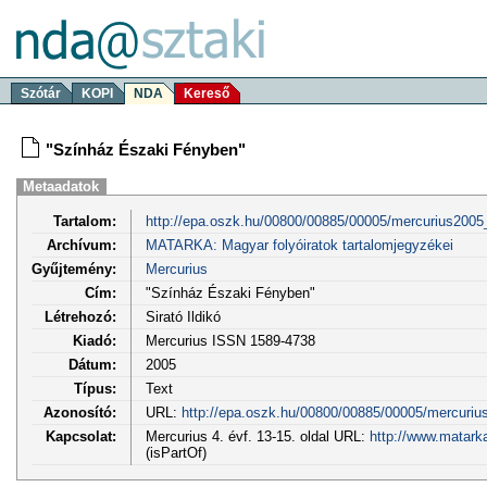
Szótár
KOPI
NDA
Kereső
"Színház Északi Fényben"
Metaadatok
Tartalom:
http://epa.oszk.hu/00800/00885/00005/mercurius2005
Archívum:
MATARKA: Magyar folyóiratok tartalomjegyzékei
Gyűjtemény:
Mercurius
Cím:
"Színház Északi Fényben"
Létrehozó:
Sirató Ildikó
Kiadó:
Mercurius ISSN 1589-4738
Dátum:
2005
Típus:
Text
Azonosító:
URL:
http://epa.oszk.hu/00800/00885/00005/mercuri
Kapcsolat:
Mercurius 4. évf. 13-15. oldal URL:
http://www.matark
(isPartOf)