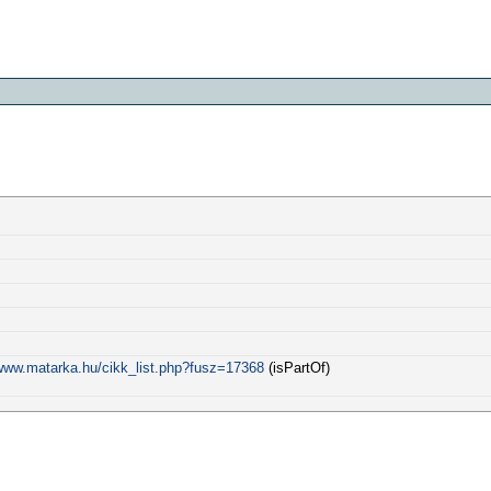
/www.matarka.hu/cikk_list.php?fusz=17368
(isPartOf)