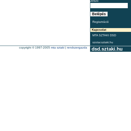
Jelszó
Regisztráció
Kapcsolat
MTA SZTAKI DSD
szotar.sztaki.hu
copyright © 1997-2005
mta sztaki
|
rendszergazda
dsd.sztaki.hu