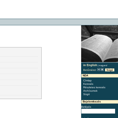
in English
|
magyarul
Betűméret:
Súgó
NDA
Címlap
Keresés
Részletes keresés
Archívumok
Súgó
Bejelentkezés
Belépés