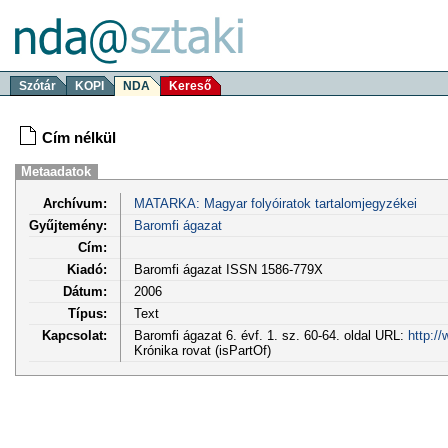
Szótár
KOPI
NDA
Kereső
Cím nélkül
Metaadatok
Archívum:
MATARKA: Magyar folyóiratok tartalomjegyzékei
Gyűjtemény:
Baromfi ágazat
Cím:
Kiadó:
Baromfi ágazat ISSN 1586-779X
Dátum:
2006
Típus:
Text
Kapcsolat:
Baromfi ágazat 6. évf. 1. sz. 60-64. oldal URL:
http:/
Krónika rovat (isPartOf)