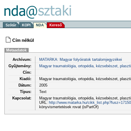
Szótár
KOPI
NDA
Kereső
Cím nélkül
Metaadatok
Archívum:
MATARKA: Magyar folyóiratok tartalomjegyzékei
Gyűjtemény:
Magyar traumatológia, ortopédia, kézsebészet, plaszt
Cím:
Kiadó:
Magyar traumatológia, ortopédia, kézsebészet, plasz
Dátum:
2005
Típus:
Text
Kapcsolat:
Magyar traumatológia, ortopédia, kézsebészet, plasztik
URL:
http://www.matarka.hu/cikk_list.php?fusz=17150
könyvismertetések rovat (isPartOf)