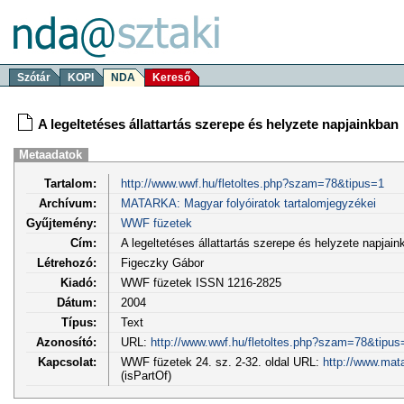
Szótár
KOPI
NDA
Kereső
A legeltetéses állattartás szerepe és helyzete napjainkban
Metaadatok
Tartalom:
http://www.wwf.hu/fletoltes.php?szam=78&tipus=1
Archívum:
MATARKA: Magyar folyóiratok tartalomjegyzékei
Gyűjtemény:
WWF füzetek
Cím:
A legeltetéses állattartás szerepe és helyzete napjain
Létrehozó:
Figeczky Gábor
Kiadó:
WWF füzetek ISSN 1216-2825
Dátum:
2004
Típus:
Text
Azonosító:
URL:
http://www.wwf.hu/fletoltes.php?szam=78&tipus
Kapcsolat:
WWF füzetek 24. sz. 2-32. oldal URL:
http://www.mat
(isPartOf)