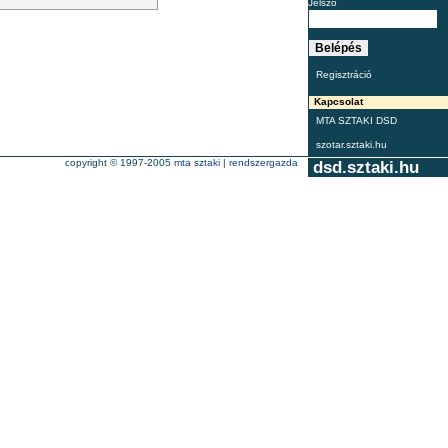
Jelszó
Regisztráció
Kapcsolat
MTA SZTAKI DSD
szotar.sztaki.hu
copyright © 1997-2005
mta sztaki
|
rendszergazda
dsd.sztaki.hu