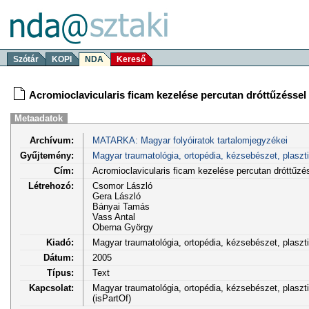
Szótár
KOPI
NDA
Kereső
Acromioclavicularis ficam kezelése percutan dróttűzéssel
Metaadatok
Archívum:
MATARKA: Magyar folyóiratok tartalomjegyzékei
Gyűjtemény:
Magyar traumatológia, ortopédia, kézsebészet, plaszt
Cím:
Acromioclavicularis ficam kezelése percutan dróttűzé
Létrehozó:
Csomor László
Gera László
Bányai Tamás
Vass Antal
Oberna György
Kiadó:
Magyar traumatológia, ortopédia, kézsebészet, plasz
Dátum:
2005
Típus:
Text
Kapcsolat:
Magyar traumatológia, ortopédia, kézsebészet, plaszti
(isPartOf)