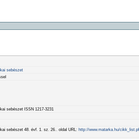
ikai sebészet
ssel
tikai sebészet ISSN 1217-3231
kai sebészet 48. évf. 1. sz. 26.. oldal URL:
http://www.matarka.hu/cikk_list