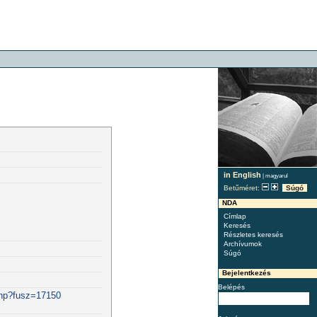
in English
|
magyarul
Betűméret:
Súgó
NDA
Címlap
Keresés
Részletes keresés
Archívumok
Súgó
Bejelentkezés
Belépés
.php?fusz=17150