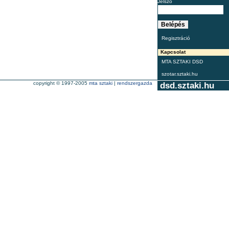
Jelszó
Regisztráció
Kapcsolat
MTA SZTAKI DSD
szotar.sztaki.hu
copyright © 1997-2005
mta sztaki
|
rendszergazda
dsd.sztaki.hu