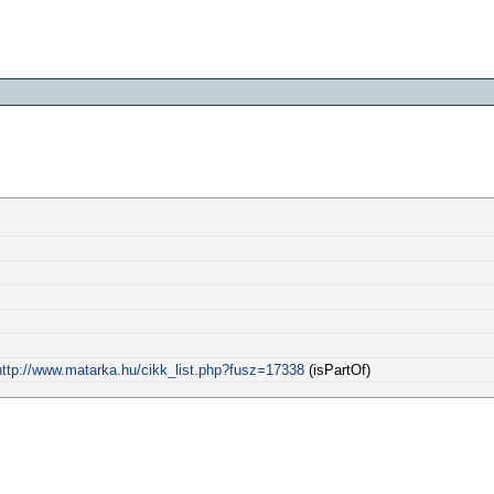
http://www.matarka.hu/cikk_list.php?fusz=17338
(isPartOf)