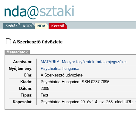
Szótár
KOPI
NDA
Kereső
A Szerkesztő üdvözlete
Metaadatok
Archívum:
MATARKA: Magyar folyóiratok tartalomjegyzékei
Gyűjtemény:
Psychiatria Hungarica
Cím:
A Szerkesztő üdvözlete
Kiadó:
Psychiatria Hungarica ISSN 0237-7896
Dátum:
2005
Típus:
Text
Kapcsolat:
Psychiatria Hungarica 20. évf. 4. sz. 253. oldal URL: