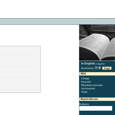
in English
|
magyarul
Betűméret:
Súgó
NDA
Címlap
Keresés
Részletes keresés
Archívumok
Súgó
Bejelentkezés
Belépés