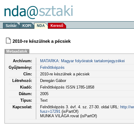
Szótár
KOPI
NDA
Kereső
2010-re készülnek a pécsiek
Metaadatok
Archívum:
MATARKA: Magyar folyóiratok tartalomjegyzékei
Gyűjtemény:
Felnőttképzés
Cím:
2010-re készülnek a pécsiek
Létrehozó:
Deregán Gábor
Kiadó:
Felnőttképzés ISSN 1785-1858
Dátum:
2005
Típus:
Text
Kapcsolat:
Felnőttképzés 3. évf. 4. sz. 27-30. oldal URL:
http://
fusz=17291
(isPartOf)
MUNKA VILÁGA rovat (isPartOf)