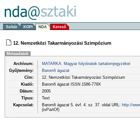
Szótár
KOPI
NDA
Kereső
12. Nemzetközi Takarmányozási Szimpózium
Metaadatok
Archívum:
MATARKA: Magyar folyóiratok tartalomjegyzékei
Gyűjtemény:
Baromfi ágazat
Cím:
12. Nemzetközi Takarmányozási Szimpózium
Kiadó:
Baromfi ágazat ISSN 1586-779X
Dátum:
2005
Típus:
Text
Kapcsolat:
Baromfi ágazat 5. évf. 4. sz. 37. oldal URL:
http://ww
(isPartOf)