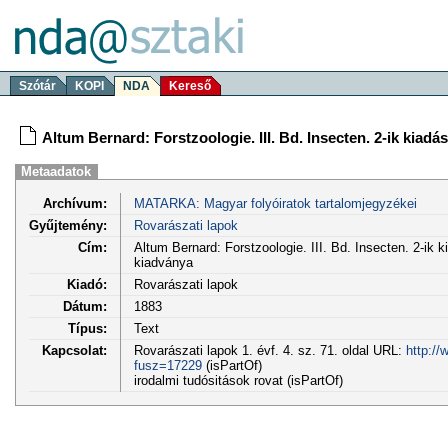
Szótár
KOPI
NDA
Kereső
Altum Bernard: Forstzoologie. III. Bd. Insecten. 2-ik kiadá
Metaadatok
Archívum:
MATARKA: Magyar folyóiratok tartalomjegyzékei
Gyűjtemény:
Rovarászati lapok
Cím:
Altum Bernard: Forstzoologie. III. Bd. Insecten. 2-ik k
kiadványa
Kiadó:
Rovarászati lapok
Dátum:
1883
Típus:
Text
Kapcsolat:
Rovarászati lapok 1. évf. 4. sz. 71. oldal URL:
http://
fusz=17229
(isPartOf)
irodalmi tudósitások rovat (isPartOf)