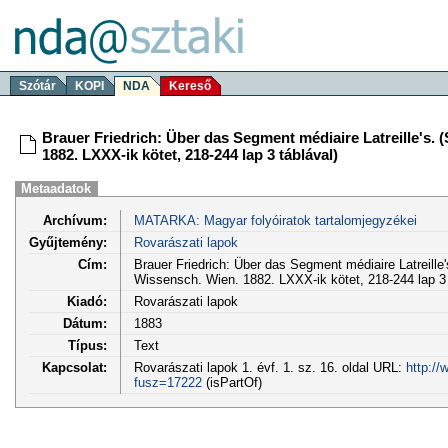
Szótár
KOPI
NDA
Kereső
Brauer Friedrich: Über das Segment médiaire Latreille's. 
1882. LXXX-ik kötet, 218-244 lap 3 táblával)
Metaadatok
Archívum:
MATARKA: Magyar folyóiratok tartalomjegyzékei
Gyűjtemény:
Rovarászati lapok
Cím:
Brauer Friedrich: Über das Segment médiaire Latreille'
Wissensch. Wien. 1882. LXXX-ik kötet, 218-244 lap 3 
Kiadó:
Rovarászati lapok
Dátum:
1883
Típus:
Text
Kapcsolat:
Rovarászati lapok 1. évf. 1. sz. 16. oldal URL:
http://
fusz=17222
(isPartOf)