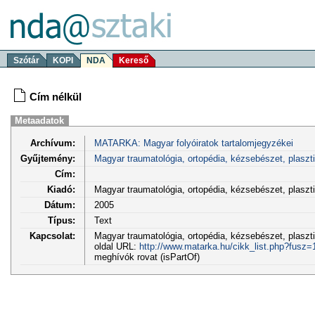
Szótár
KOPI
NDA
Kereső
Cím nélkül
Metaadatok
Archívum:
MATARKA: Magyar folyóiratok tartalomjegyzékei
Gyűjtemény:
Magyar traumatológia, ortopédia, kézsebészet, plaszt
Cím:
Kiadó:
Magyar traumatológia, ortopédia, kézsebészet, plasz
Dátum:
2005
Típus:
Text
Kapcsolat:
Magyar traumatológia, ortopédia, kézsebészet, plasztik
oldal URL:
http://www.matarka.hu/cikk_list.php?fusz
meghívók rovat (isPartOf)