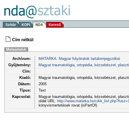
Szótár
KOPI
NDA
Kereső
Cím nélkül
Metaadatok
Archívum:
MATARKA: Magyar folyóiratok tartalomjegyzékei
Gyűjtemény:
Magyar traumatológia, ortopédia, kézsebészet, plaszt
Cím:
Kiadó:
Magyar traumatológia, ortopédia, kézsebészet, plasz
Dátum:
2005
Típus:
Text
Kapcsolat:
Magyar traumatológia, ortopédia, kézsebészet, plaszti
oldal URL:
http://www.matarka.hu/cikk_list.php?fusz
könyvismertetések rovat (isPartOf)