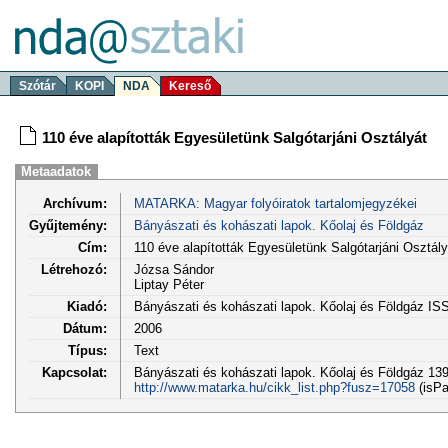
Szótár
KOPI
NDA
Kereső
110 éve alapították Egyesületünk Salgótarjáni Osztályát
Metaadatok
Archívum:
MATARKA: Magyar folyóiratok tartalomjegyzékei
Gyűjtemény:
Bányászati és kohászati lapok. Kőolaj és Földgáz
Cím:
110 éve alapították Egyesületünk Salgótarjáni Osztály
Létrehozó:
Józsa Sándor
Liptay Péter
Kiadó:
Bányászati és kohászati lapok. Kőolaj és Földgáz I
Dátum:
2006
Típus:
Text
Kapcsolat:
Bányászati és kohászati lapok. Kőolaj és Földgáz 139.
http://www.matarka.hu/cikk_list.php?fusz=17058
(isPa