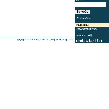
Jelszó
Regisztráció
Kapcsolat
MTA SZTAKI DSD
szotar.sztaki.hu
copyright © 1997-2005
mta sztaki
|
rendszergazda
dsd.sztaki.hu