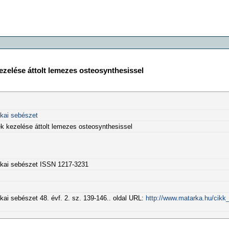
kezelése áttolt lemezes osteosynthesissel
ikai sebészet
ések kezelése áttolt lemezes osteosynthesissel
tikai sebészet ISSN 1217-3231
kai sebészet 48. évf. 2. sz. 139-146.. oldal URL:
http://www.matarka.hu/cikk