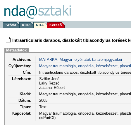
Szótár
KOPI
NDA
Kereső
Intraarticularis darabos, diszlokált tibiacondylus törések 
Metaadatok
Archívum:
MATARKA: Magyar folyóiratok tartalomjegyzékei
Gyűjtemény:
Magyar traumatológia, ortopédia, kézsebészet, plaszt
Cím:
Intraarticularis darabos, diszlokált tibiacondylus tör
Létrehozó:
Szőke Jenő
Laky Rezső
Zalatnai Róbert
Kiadó:
Magyar traumatológia, ortopédia, kézsebészet, plasz
Dátum:
2005
Típus:
Text
Kapcsolat:
Magyar traumatológia, ortopédia, kézsebészet, plaszti
(isPartOf)