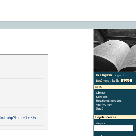
in English
|
magyarul
Betűméret:
Súgó
NDA
Címlap
Keresés
Részletes keresés
Archívumok
Súgó
Bejelentkezés
_list.php?fusz=17005
Belépés