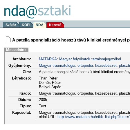
Szótár
KOPI
NDA
Kereső
A patella spongializáció hosszú távú klinikai eredményei 
Metaadatok
Archívum:
MATARKA: Magyar folyóiratok tartalomjegyzékei
Gyűjtemény:
Magyar traumatológia, ortopédia, kézsebészet, plaszt
Cím:
A patella spongializáció hosszú távú klinikai eredmény
Létrehozó:
Than Péter
Dömös Péter
Bellyei Árpád
Kiadó:
Magyar traumatológia, ortopédia, kézsebészet, plasz
Dátum:
2005
Típus:
Text
Kapcsolat:
Magyar traumatológia, ortopédia, kézsebészet, plasztik
oldal URL:
http://www.matarka.hu/cikk_list.php?fusz