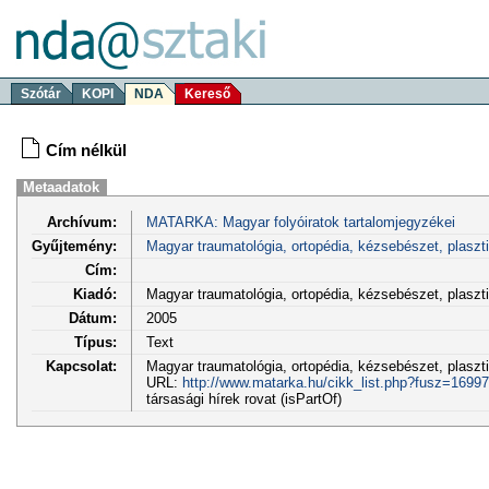
Szótár
KOPI
NDA
Kereső
Cím nélkül
Metaadatok
Archívum:
MATARKA: Magyar folyóiratok tartalomjegyzékei
Gyűjtemény:
Magyar traumatológia, ortopédia, kézsebészet, plaszt
Cím:
Kiadó:
Magyar traumatológia, ortopédia, kézsebészet, plasz
Dátum:
2005
Típus:
Text
Kapcsolat:
Magyar traumatológia, ortopédia, kézsebészet, plasztik
URL:
http://www.matarka.hu/cikk_list.php?fusz=16997
társasági hírek rovat (isPartOf)