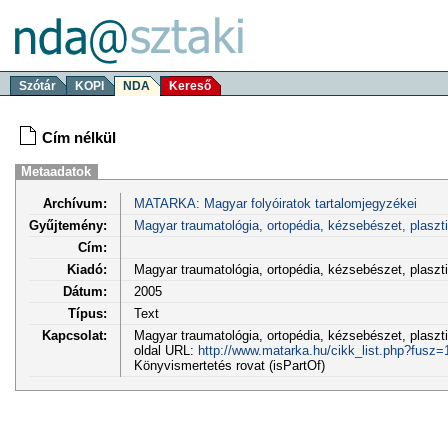
Szótár
KOPI
NDA
Kereső
Cím nélkül
Metaadatok
Archívum:
MATARKA: Magyar folyóiratok tartalomjegyzékei
Gyűjtemény:
Magyar traumatológia, ortopédia, kézsebészet, plaszt
Cím:
Kiadó:
Magyar traumatológia, ortopédia, kézsebészet, plasz
Dátum:
2005
Típus:
Text
Kapcsolat:
Magyar traumatológia, ortopédia, kézsebészet, plaszti
oldal URL:
http://www.matarka.hu/cikk_list.php?fusz
Könyvismertetés rovat (isPartOf)