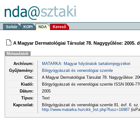
Szótár
KOPI
NDA
Kereső
A Magyar Dermatológiai Társulat 78. Nagygyűlése: 2005. 
Metaadatok
Archívum:
MATARKA: Magyar folyóiratok tartalomjegyzékei
Gyűjtemény:
Bőrgyógyászati és venerológiai szemle
Cím:
A Magyar Dermatológiai Társulat 78. Nagygyűlése: 20
Kiadó:
Bőrgyógyászati és venerológiai szemle ISSN 0006-77
Dátum:
2005
Típus:
Text
Kapcsolat:
Bőrgyógyászati és venerológiai szemle 81. évf. 6. sz.
http://www.matarka.hu/cikk_list.php?fusz=16987
(isPa