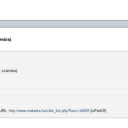
ámára)
ök számára)
l URL:
http://www.matarka.hu/cikk_list.php?fusz=16928
(isPartOf)