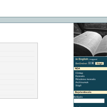
in English
|
magyarul
Betűméret:
Súgó
NDA
Címlap
Keresés
Részletes keresés
Archívumok
Súgó
Bejelentkezés
Belépés