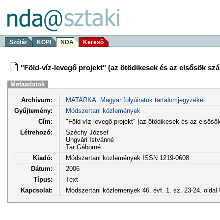
Szótár
KOPI
NDA
Kereső
"Föld-víz-levegő projekt" (az ötödikesek és az elsősök sz
Metaadatok
Archívum:
MATARKA: Magyar folyóiratok tartalomjegyzékei
Gyűjtemény:
Módszertani közlemények
Cím:
"Föld-víz-levegő projekt" (az ötödikesek és az elsős
Létrehozó:
Széchy József
Ungvári Istvánné
Tar Gáborné
Kiadó:
Módszertani közlemények ISSN 1219-0608
Dátum:
2006
Típus:
Text
Kapcsolat:
Módszertani közlemények 46. évf. 1. sz. 23-24. olda