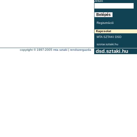
Jelszó
Regisztráció
Kapcsolat
MTA SZTAKI DSD
szotar.sztaki.hu
copyright © 1997-2005
mta sztaki
|
rendszergazda
dsd.sztaki.hu