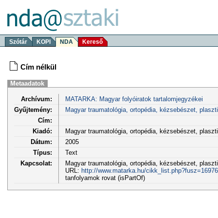
Szótár
KOPI
NDA
Kereső
Cím nélkül
Metaadatok
Archívum:
MATARKA: Magyar folyóiratok tartalomjegyzékei
Gyűjtemény:
Magyar traumatológia, ortopédia, kézsebészet, plaszt
Cím:
Kiadó:
Magyar traumatológia, ortopédia, kézsebészet, plasz
Dátum:
2005
Típus:
Text
Kapcsolat:
Magyar traumatológia, ortopédia, kézsebészet, plasztik
URL:
http://www.matarka.hu/cikk_list.php?fusz=16976
tanfolyamok rovat (isPartOf)