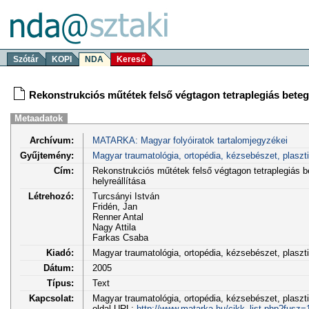
Szótár
KOPI
NDA
Kereső
Rekonstrukciós műtétek felső végtagon tetraplegiás betege
Metaadatok
Archívum:
MATARKA: Magyar folyóiratok tartalomjegyzékei
Gyűjtemény:
Magyar traumatológia, ortopédia, kézsebészet, plaszt
Cím:
Rekonstrukciós műtétek felső végtagon tetraplegiás b
helyreállítása
Létrehozó:
Turcsányi István
Fridén, Jan
Renner Antal
Nagy Attila
Farkas Csaba
Kiadó:
Magyar traumatológia, ortopédia, kézsebészet, plasz
Dátum:
2005
Típus:
Text
Kapcsolat:
Magyar traumatológia, ortopédia, kézsebészet, plaszti
oldal URL:
http://www.matarka.hu/cikk_list.php?fusz