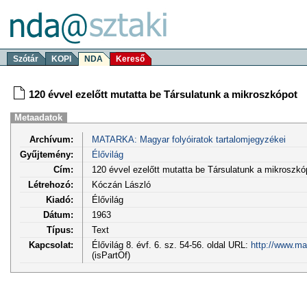
Szótár
KOPI
NDA
Kereső
120 évvel ezelőtt mutatta be Társulatunk a mikroszkópot
Metaadatok
Archívum:
MATARKA: Magyar folyóiratok tartalomjegyzékei
Gyűjtemény:
Élővilág
Cím:
120 évvel ezelőtt mutatta be Társulatunk a mikroszkó
Létrehozó:
Kóczán László
Kiadó:
Élővilág
Dátum:
1963
Típus:
Text
Kapcsolat:
Élővilág 8. évf. 6. sz. 54-56. oldal URL:
http://www.ma
(isPartOf)