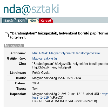
Szótár
KOPI
NDA
Kereső
"Barátságtalan" házigazdák, helyenként boruló papírform
túlteljesít
Metaadatok
Archívum:
MATARKA: Magyar folyóiratok tartalomjegyzékei
Gyűjtemény:
Magyar sakkvilág
Cím:
"Barátságtalan" házigazdák, helyenként boruló papírf
Hajdúböszörmény túlteljesít
Létrehozó:
Fehér Gyula
Kiadó:
Magyar sakkvilág ISSN 1589-7184
Dátum:
2004
Típus:
Text
Kapcsolat:
Magyar sakkvilág 2. évf. 2. sz. 12-16. oldal URL:
http
fusz=14619
(isPartOf)
HAZAI CSAPATBAJNOKSÁG rovat (isPartOf)