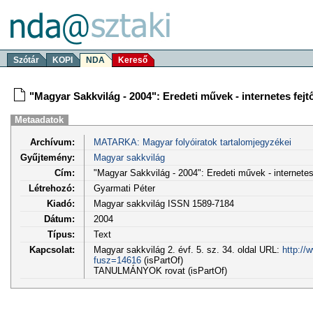
Szótár
KOPI
NDA
Kereső
"Magyar Sakkvilág - 2004": Eredeti művek - internetes fej
Metaadatok
Archívum:
MATARKA: Magyar folyóiratok tartalomjegyzékei
Gyűjtemény:
Magyar sakkvilág
Cím:
"Magyar Sakkvilág - 2004": Eredeti művek - internetes
Létrehozó:
Gyarmati Péter
Kiadó:
Magyar sakkvilág ISSN 1589-7184
Dátum:
2004
Típus:
Text
Kapcsolat:
Magyar sakkvilág 2. évf. 5. sz. 34. oldal URL:
http://
fusz=14616
(isPartOf)
TANULMÁNYOK rovat (isPartOf)