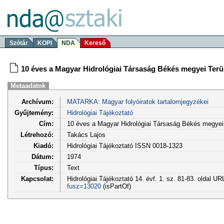
Szótár
KOPI
NDA
Kereső
10 éves a Magyar Hidrológiai Társaság Békés megyei Terül
Metaadatok
Archívum:
MATARKA: Magyar folyóiratok tartalomjegyzékei
Gyűjtemény:
Hidrológiai Tájékoztató
Cím:
10 éves a Magyar Hidrológiai Társaság Békés megyei 
Létrehozó:
Takács Lajos
Kiadó:
Hidrológiai Tájékoztató ISSN 0018-1323
Dátum:
1974
Típus:
Text
Kapcsolat:
Hidrológiai Tájékoztató 14. évf. 1. sz. 81-83. oldal UR
fusz=13020
(isPartOf)