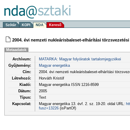
Szótár
KOPI
NDA
Kereső
2004. évi nemzeti nukleárisbaleset-elhárítási törzsvezetési
Metaadatok
Archívum:
MATARKA: Magyar folyóiratok tartalomjegyzékei
Gyűjtemény:
Magyar energetika
Cím:
2004. évi nemzeti nukleárisbaleset-elhárítási törzsvez
Létrehozó:
Horváth Kristóf
Kiadó:
Magyar energetika ISSN 1216-8599
Dátum:
2005
Típus:
Text
Kapcsolat:
Magyar energetika 13. évf. 2. sz. 19-20. oldal URL:
ht
fusz=13226
(isPartOf)