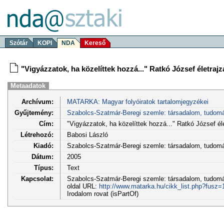
Szótár
KOPI
NDA
Kereső
"Vigyázzatok, ha közelíttek hozzá..." Ratkó József életrajza
Metaadatok
Archívum:
MATARKA: Magyar folyóiratok tartalomjegyzékei
Gyűjtemény:
Szabolcs-Szatmár-Beregi szemle: társadalom, tudom
Cím:
"Vigyázzatok, ha közelíttek hozzá..." Ratkó József éle
Létrehozó:
Babosi László
Kiadó:
Szabolcs-Szatmár-Beregi szemle: társadalom, tudo
Dátum:
2005
Típus:
Text
Kapcsolat:
Szabolcs-Szatmár-Beregi szemle: társadalom, tudomán
oldal URL:
http://www.matarka.hu/cikk_list.php?fusz
Irodalom rovat (isPartOf)