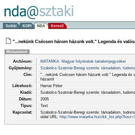
Szótár
KOPI
NDA
Kereső
"...nekünk Csécsen három házunk volt." Legenda és valósá
Metaadatok
Archívum:
MATARKA: Magyar folyóiratok tartalomjegyzékei
Gyűjtemény:
Szabolcs-Szatmár-Beregi szemle: társadalom, tudom
Cím:
"...nekünk Csécsen három házunk volt." Legenda és v
házairól
Létrehozó:
Hamar Péter
Kiadó:
Szabolcs-Szatmár-Beregi szemle: társadalom, tudo
Dátum:
2005
Típus:
Text
Kapcsolat:
Szabolcs-Szatmár-Beregi szemle: társadalom, tudomán
oldal URL:
http://www.matarka.hu/cikk_list.php?fusz