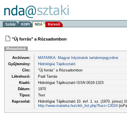
Szótár
KOPI
NDA
Kereső
"Új forrás" a Rózsadombon
Metaadatok
Archívum:
MATARKA: Magyar folyóiratok tartalomjegyzékei
Gyűjtemény:
Hidrológiai Tájékoztató
Cím:
"Új forrás" a Rózsadombon
Létrehozó:
Paál Tamás
Kiadó:
Hidrológiai Tájékoztató ISSN 0018-1323
Dátum:
1970
Típus:
Text
Kapcsolat:
Hidrológiai Tájékoztató 10. évf. 1. sz. (1970. június) 
http://www.matarka.hu/cikk_list.php?fusz=13024
(isPa