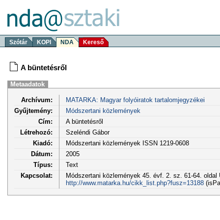
Szótár
KOPI
NDA
Kereső
A büntetésről
Metaadatok
Archívum:
MATARKA: Magyar folyóiratok tartalomjegyzékei
Gyűjtemény:
Módszertani közlemények
Cím:
A büntetésről
Létrehozó:
Szeléndi Gábor
Kiadó:
Módszertani közlemények ISSN 1219-0608
Dátum:
2005
Típus:
Text
Kapcsolat:
Módszertani közlemények 45. évf. 2. sz. 61-64. oldal
http://www.matarka.hu/cikk_list.php?fusz=13188
(isPa