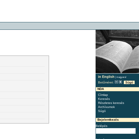
in English
|
magyarul
Betűméret:
Súgó
NDA
Címlap
Keresés
Részletes keresés
Archívumok
Súgó
Bejelentkezés
Belépés