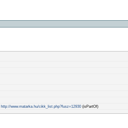
:
http://www.matarka.hu/cikk_list.php?fusz=12930
(isPartOf)