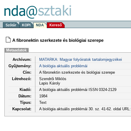
Szótár
KOPI
NDA
Kereső
A fibronektin szerkezete és biológiai szerepe
Metaadatok
Archívum:
MATARKA: Magyar folyóiratok tartalomjegyzékei
Gyűjtemény:
A biológia aktuális problémái
Cím:
A fibronektin szerkezete és biológiai szerepe
Létrehozó:
Szendrői Miklós
Lapis Károly
Kiadó:
A biológia aktuális problémái ISSN 0324-2129
Dátum:
1984
Típus:
Text
Kapcsolat:
A biológia aktuális problémái 30. sz. 41-62. oldal URL