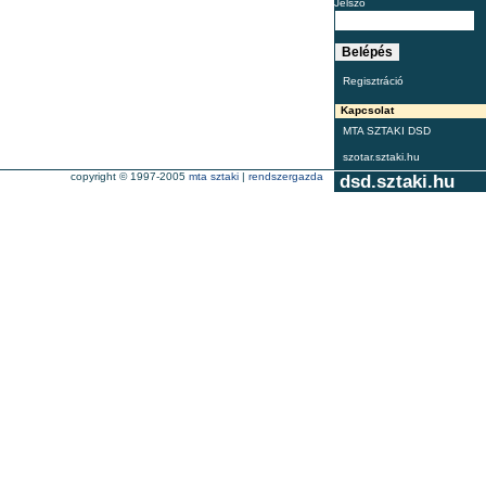
Jelszó
Regisztráció
Kapcsolat
MTA SZTAKI DSD
szotar.sztaki.hu
copyright © 1997-2005
mta sztaki
|
rendszergazda
dsd.sztaki.hu