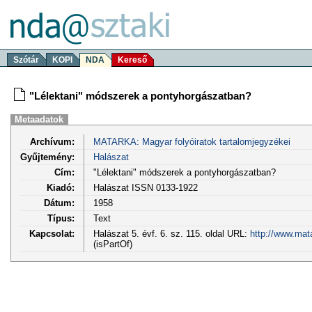
Szótár
KOPI
NDA
Kereső
"Lélektani" módszerek a pontyhorgászatban?
Metaadatok
Archívum:
MATARKA: Magyar folyóiratok tartalomjegyzékei
Gyűjtemény:
Halászat
Cím:
"Lélektani" módszerek a pontyhorgászatban?
Kiadó:
Halászat ISSN 0133-1922
Dátum:
1958
Típus:
Text
Kapcsolat:
Halászat 5. évf. 6. sz. 115. oldal URL:
http://www.mat
(isPartOf)