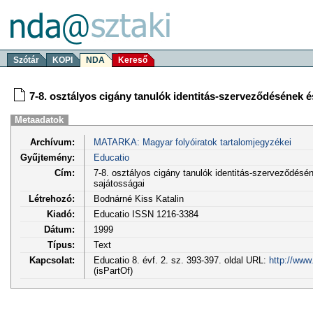
Szótár
KOPI
NDA
Kereső
7-8. osztályos cigány tanulók identitás-szerveződésének é
Metaadatok
Archívum:
MATARKA: Magyar folyóiratok tartalomjegyzékei
Gyűjtemény:
Educatio
Cím:
7-8. osztályos cigány tanulók identitás-szerveződésé
sajátosságai
Létrehozó:
Bodnárné Kiss Katalin
Kiadó:
Educatio ISSN 1216-3384
Dátum:
1999
Típus:
Text
Kapcsolat:
Educatio 8. évf. 2. sz. 393-397. oldal URL:
http://www
(isPartOf)