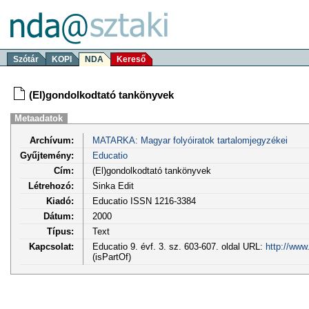
Szótár
KOPI
NDA
Kereső
(El)gondolkodtató tankönyvek
Metaadatok
Archívum:
MATARKA: Magyar folyóiratok tartalomjegyzékei
Gyűjtemény:
Educatio
Cím:
(El)gondolkodtató tankönyvek
Létrehozó:
Sinka Edit
Kiadó:
Educatio ISSN 1216-3384
Dátum:
2000
Típus:
Text
Kapcsolat:
Educatio 9. évf. 3. sz. 603-607. oldal URL:
http://www
(isPartOf)