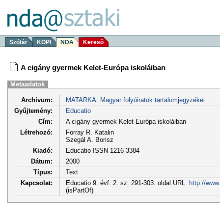
Szótár
KOPI
NDA
Kereső
A cigány gyermek Kelet-Európa iskoláiban
Metaadatok
Archívum:
MATARKA: Magyar folyóiratok tartalomjegyzékei
Gyűjtemény:
Educatio
Cím:
A cigány gyermek Kelet-Európa iskoláiban
Létrehozó:
Forray R. Katalin
Szegál A. Borisz
Kiadó:
Educatio ISSN 1216-3384
Dátum:
2000
Típus:
Text
Kapcsolat:
Educatio 9. évf. 2. sz. 291-303. oldal URL:
http://www
(isPartOf)