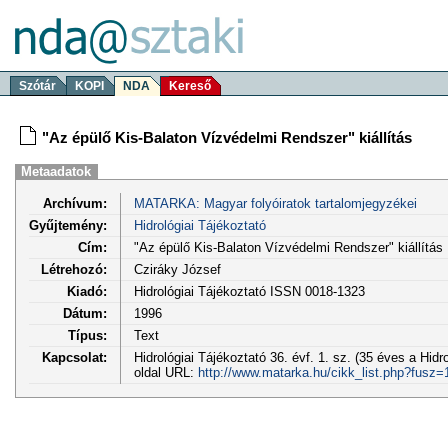
Szótár
KOPI
NDA
Kereső
"Az épülő Kis-Balaton Vízvédelmi Rendszer" kiállítás
Metaadatok
Archívum:
MATARKA: Magyar folyóiratok tartalomjegyzékei
Gyűjtemény:
Hidrológiai Tájékoztató
Cím:
"Az épülő Kis-Balaton Vízvédelmi Rendszer" kiállítás
Létrehozó:
Cziráky József
Kiadó:
Hidrológiai Tájékoztató ISSN 0018-1323
Dátum:
1996
Típus:
Text
Kapcsolat:
Hidrológiai Tájékoztató 36. évf. 1. sz. (35 éves a Hidro
oldal URL:
http://www.matarka.hu/cikk_list.php?fusz