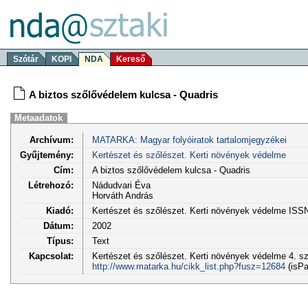
Szótár
KOPI
NDA
Kereső
A biztos szőlővédelem kulcsa - Quadris
Metaadatok
Archívum:
MATARKA: Magyar folyóiratok tartalomjegyzékei
Gyűjtemény:
Kertészet és szőlészet. Kerti növények védelme
Cím:
A biztos szőlővédelem kulcsa - Quadris
Létrehozó:
Nádudvari Éva
Horváth András
Kiadó:
Kertészet és szőlészet. Kerti növények védelme ISS
Dátum:
2002
Típus:
Text
Kapcsolat:
Kertészet és szőlészet. Kerti növények védelme 4. sz
http://www.matarka.hu/cikk_list.php?fusz=12684
(isPa