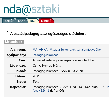
Szótár
KOPI
NDA
Kereső
A családpedagógia az egészséges utódokért
Metaadatok
Archívum:
MATARKA: Magyar folyóiratok tartalomjegyzékei
Gyűjtemény:
Pedagógusképzés
Cím:
A családpedagógia az egészséges utódokért
Létrehozó:
Cs. F. Nemes Márta
Kiadó:
Pedagógusképzés ISSN 0133-2570
Dátum:
2004
Típus:
Text
Kapcsolat:
Pedagógusképzés 2. évf. 1. sz. 141-142. oldal URL:
h
fusz=12641
(isPartOf)