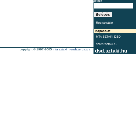
Jelszó
Regisztráció
Kapcsolat
MTA SZTAKI DSD
szotar.sztaki.hu
copyright © 1997-2005
mta sztaki
|
rendszergazda
dsd.sztaki.hu