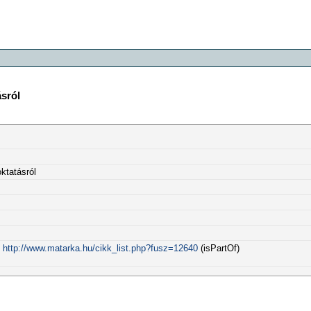
sról
ktatásról
:
http://www.matarka.hu/cikk_list.php?fusz=12640
(isPartOf)