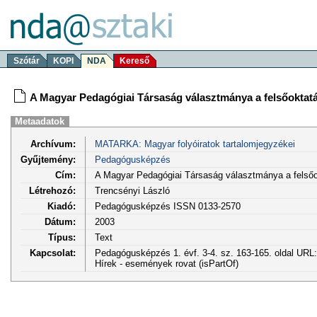
Szótár
KOPI
NDA
Kereső
A Magyar Pedagógiai Társaság választmánya a felsőoktatá
Metaadatok
Archívum:
MATARKA: Magyar folyóiratok tartalomjegyzékei
Gyűjtemény:
Pedagógusképzés
Cím:
A Magyar Pedagógiai Társaság választmánya a felsőo
Létrehozó:
Trencsényi László
Kiadó:
Pedagógusképzés ISSN 0133-2570
Dátum:
2003
Típus:
Text
Kapcsolat:
Pedagógusképzés 1. évf. 3-4. sz. 163-165. oldal URL
Hírek - események rovat (isPartOf)