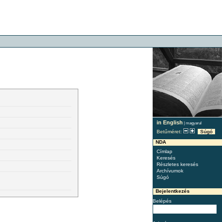
in English
|
magyarul
Betűméret:
Súgó
NDA
Címlap
Keresés
Részletes keresés
Archívumok
Súgó
Bejelentkezés
Belépés